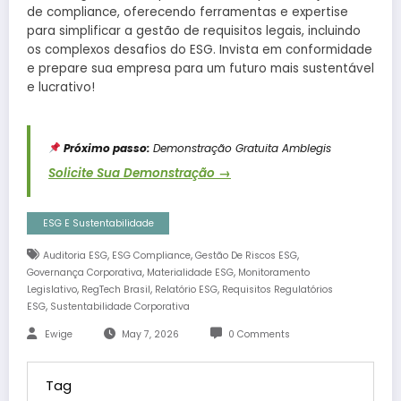
de compliance, oferecendo ferramentas e expertise
para simplificar a gestão de requisitos legais, incluindo
os complexos desafios do ESG. Invista em conformidade
e prepare sua empresa para um futuro mais sustentável
e lucrativo!
Próximo passo:
Demonstração Gratuita Amblegis
Solicite Sua Demonstração →
ESG E Sustentabilidade
,
,
,
Auditoria ESG
ESG Compliance
Gestão De Riscos ESG
,
,
Governança Corporativa
Materialidade ESG
Monitoramento
,
,
,
Legislativo
RegTech Brasil
Relatório ESG
Requisitos Regulatórios
,
ESG
Sustentabilidade Corporativa
Ewige
May 7, 2026
0 Comments
Tag