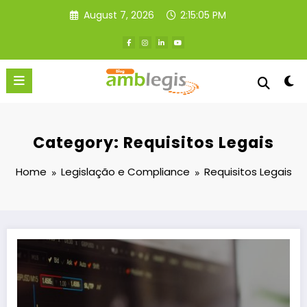
Skip
August 7, 2026
2:15:06 PM
to
content
Category: Requisitos Legais
Home
Legislação e Compliance
Requisitos Legais