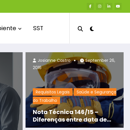
iente
SST
Josianne Castro
February 9, 2
Josianne Castro
September 26,
2016
Requisitos Legais
Saúde e Segurança
do Trabalho
Nota Técnica 146/15 –
Diferenças entre data de
validade do produto (EPI) e