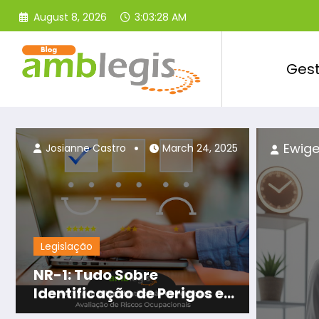
Skip
August 8, 2026
3:03:31 AM
to
content
Ges
 2025
Josi
Josianne Castro
March 24, 2025
Legislação
NR-1: Tudo Sobre
Identificação de Perigos e
Avaliação de Riscos