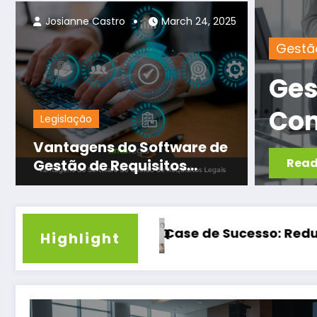
Ocupacionais
Josianne Castro
March 24, 2025
Requis
ntal: Otimize
Os 
e Reduza Custos
não
Legislação
e
com
Vantagens do Software de
Read
Gestão de Requisitos
Legais
ditoria Regulatórias com Automação 2026
Análise Preditiva no Compliance 2026: Ante
Highlight