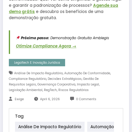
e garantir a padronização de processos?
Agende sua
demo grátis
e descubra os benefícios de uma
demonstração gratuita.
Próximo passo:
Demonstração Gratuita Amblegis
Otimize Compliance Agora →
Legaltech E Inovação Jurídica
,
,
Análise De Impacto Regulatório
Automação De Conformidade
,
,
Compliance Regulatório
Decisões Estratégicas
Gestão De
,
,
,
Requisitos Legais
Governança Corporativa
Impacto Legal
,
,
Legislação Ambiental
RegTech
Riscos Regulatórios
Ewige
April 6, 2026
0 Comments
Tag
Análise De Impacto Regulatório
Automação