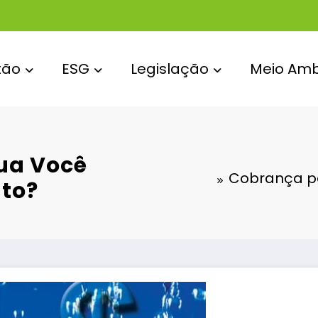
tão
ESG
Legislação
Meio Amb
ua Você
Cobrança pe
nto?