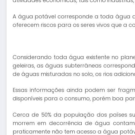
atividades econômicas, tais como indústrias,
A água potável corresponde a toda água di
oferecem riscos para os seres vivos que a
Considerando toda água existente no planet
geleiras, as águas subterrâneas correspon
de águas misturadas no solo, os rios adicio
Essas informações ainda podem ser frag
disponíveis para o consumo, porém boa part
Cerca de 50% da população dos países s
morrem em decorrência de água contamin
praticamente não tem acesso a água potáv