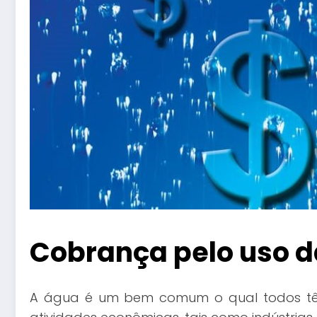
Cobrança pelo uso d
A água é um bem comum o qual todos têm d