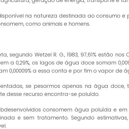
 agricultura, geração de energia, transporte e ta
sponível na natureza destinada ao consumo e po
 consomem, como animais e homens.
a, segundo Wetzel R. G., 1983, 97,61% estão nos
dem a 0,29%, os lagos de água doce somam 0,009
nam 0,00009% a essa conta e por fim o vapor de 
mentadas, se pesarmos apenas na água doce, t
e desse recurso encontra-se poluído.
ubdesenvolvidos consomem água poluída e em 
ada e sem tratamento. Segundo estimativas, 
el.