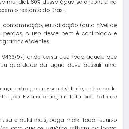
co mundial, 80% dessa água se encontra na
em o restante do Brasil.
 contaminação, eutrofização (auto nível de
e perdas, o uso desse bem é controlado e
gramas eficientes.
 9433/97) onde versa que todo aquele que
e/ou qualidade da água deve possuir uma
brança extra para essa atividade, a chamada
buição. Essa cobrança é feita pelo fato de
 usa e polui mais, paga mais. Todo recurso
az com que os usuários utilizem de forma