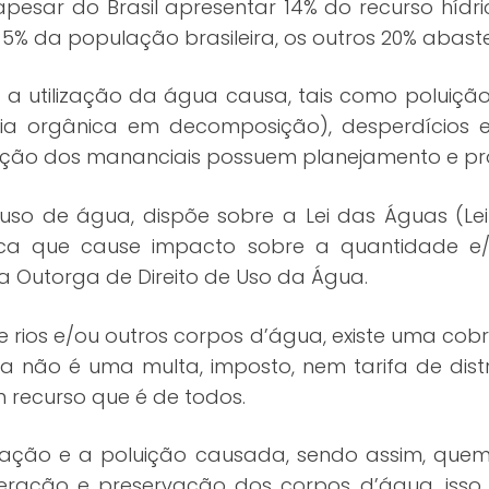
esar do Brasil apresentar 14% do recurso hídri
 da população brasileira, os outros 20% abastec
 utilização da água causa, tais como poluição,
ia orgânica em decomposição), desperdícios 
ção dos mananciais possuem planejamento e pro
o de água, dispõe sobre a Lei das Águas (Lei
mica que cause impacto sobre a quantidade 
 Outorga de Direito de Uso da Água.
e rios e/ou outros corpos d’água, existe uma co
não é uma multa, imposto, nem tarifa de distri
m recurso que é de todos.
zação e a poluição causada, sendo assim, quem
ração e preservação dos corpos d’água, isso f