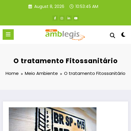
Skip
August 8, 2026
10:53:45 AM
to
content
O tratamento Fitossanitário
Home
Meio Ambiente
O tratamento Fitossanitário