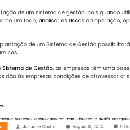
ação de um sistema de gestão, pois quando uti
 como um todo,
analisar os riscos
da operação, opo
plantação de um Sistema de Gestão possibilitará 
âmicos.
o
Sistema de Gestão
, as empresas têm uma base
das dão às empresas condições de atravessar cris
asil
governo-pequenos-empreendedores-usam-doacoes-e-auxilio-emergenci
ão
Josianne Castro
August 13, 2020
0 C