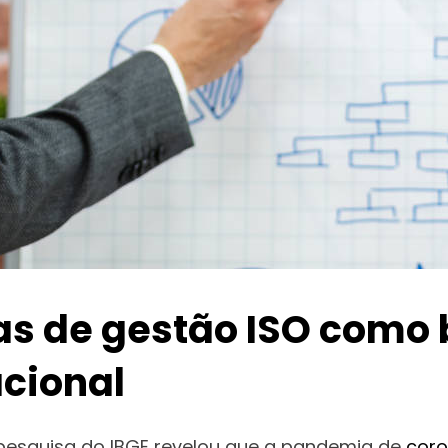
mas de gestão ISO como
acional
pesquisa do IBGE revelou que a pandemia de
coro