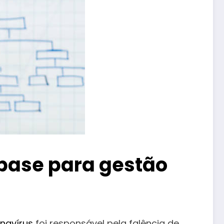
 base para gestão
navírus
foi responsável pela falência de