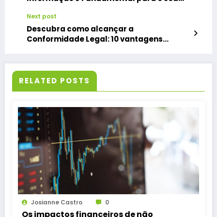
Negócio?
Next post
Descubra como alcançar a
Conformidade Legal: 10 vantagens
cruciais de um sistema de gestão de
requisitos legais
RELATED POSTS
Josianne Castro
0
Os impactos financeiros de não