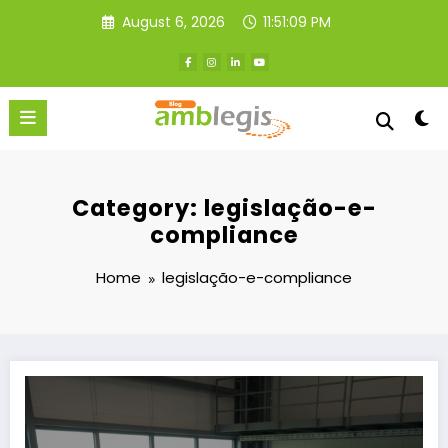
Skip
August 6, 2026
11:51:10 PM
to
content
Category: legislação-e-
compliance
Home
legislação-e-compliance