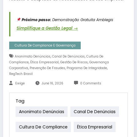
Próximo passo:
Demonstração Gratuita Amblegis
Simplifique a Gestão Legal →
Cultura De Compliance E Governança
,
,
Anonimato Denúncias
Canal De Denúncias
Cultura De
,
,
,
Compliance
Ética Empresarial
Gestão De Riscos
Governança
,
,
,
Corporativa
Prevenção De Fraudes
Programa De Integridade
RegTech Brasil
Ewige
June 16, 2026
0 Comments
Tag
Anonimato Denúncias
Canal De Denúncias
Cultura De Compliance
Ética Empresarial