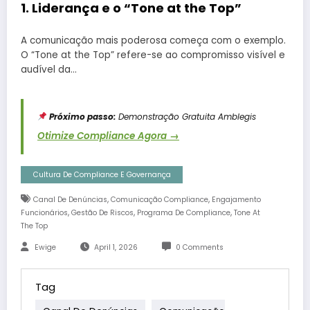
1. Liderança e o “Tone at the Top”
A comunicação mais poderosa começa com o exemplo.
O “Tone at the Top” refere-se ao compromisso visível e
audível da…
Próximo passo:
Demonstração Gratuita Amblegis
Otimize Compliance Agora →
Cultura De Compliance E Governança
,
,
Canal De Denúncias
Comunicação Compliance
Engajamento
,
,
,
Funcionários
Gestão De Riscos
Programa De Compliance
Tone At
The Top
Ewige
April 1, 2026
0 Comments
Tag