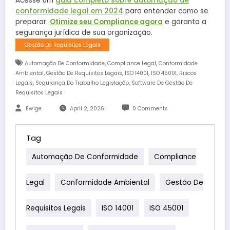
Acesse um
guia completo sobre automação de
conformidade legal em 2024
para entender como se
preparar.
Otimize seu Compliance agora
e garanta a
segurança jurídica de sua organização.
Gestão De Requisitos Legais
,
,
Automação De Conformidade
Compliance Legal
Conformidade
,
,
,
,
Ambiental
Gestão De Requisitos Legais
ISO 14001
ISO 45001
Riscos
,
,
Legais
Segurança Do Trabalho Legislação
Software De Gestão De
Requisitos Legais
Ewige
April 2, 2026
0 Comments
Tag
Automação De Conformidade
Compliance
Legal
Conformidade Ambiental
Gestão De
Requisitos Legais
ISO 14001
ISO 45001