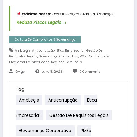
Próximo passo:
Demonstração Gratuita Amblegis
Reduza Riscos Legais →
Cultura De Compliance E Governança
,
,
,
AmbLegis
Anticorrupção
Ética Empresarial
Gestão De
,
,
,
Requisitos Legais
Governança Corporativa
PMEs Compliance
,
Programa De Integridade
RegTech Para PMEs
Ewige
June 8, 2026
0 Comments
Tag
AmbLegis
Anticorrupção
Ética
Empresarial
Gestão De Requisitos Legais
Governança Corporativa
PMEs