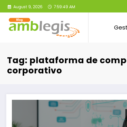
Skip
August 9, 2026
7:59:50 AM
to
content
Ges
Tag: plataforma de comp
corporativo