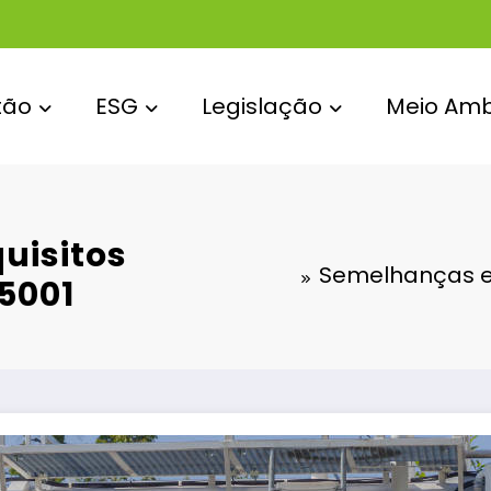
tão
ESG
Legislação
Meio Amb
uisitos
Semelhanças ent
45001