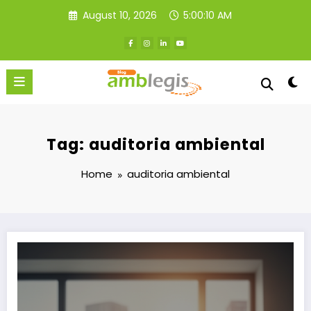
Skip
August 10, 2026
5:00:11 AM
to
content
Tag: auditoria ambiental
Home
auditoria ambiental